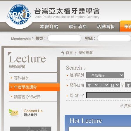
密碼：
帳號：
首頁
學術專欄
選擇類別
專科醫師
發佈日期
至
年度學術課程
關 鍵 字
讀書會心得報告
※ 資