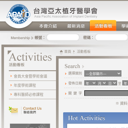
密碼：
帳號：
首頁
活動看板
選擇類別
會員大會暨學術會議
發佈日期
至
年度學術課程
關 鍵 字
專科醫師必修課程
※ 資