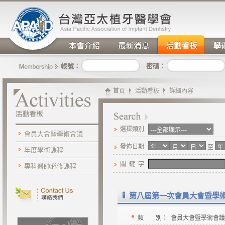
密碼：
帳號：
首頁
活動看板
詳細內容
選擇類別
會員大會暨學術會議
發佈日期
至
年度學術課程
關 鍵 字
專科醫師必修課程
第八屆第一次會員大會暨學
類 別：
會員大會暨學術會議