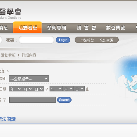
密碼：
申請帳號
忘記密碼
活動看板
詳細內容
類別
日期
至
止
鍵 字
無法閱讀