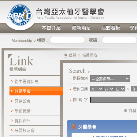
密碼：
帳號：
首頁
推薦網站
選擇類別
衛生署健保局
發佈日期
至
牙醫學會
關 鍵 字
牙醫公會
※ 資
學術機構
健保資訊
牙醫學會
牙醫校友會