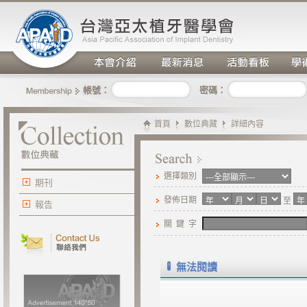
密碼：
帳號：
首頁
數位典藏
詳細內容
選擇類別
期刊
發佈日期
至
報告
關 鍵 字
無法閱讀